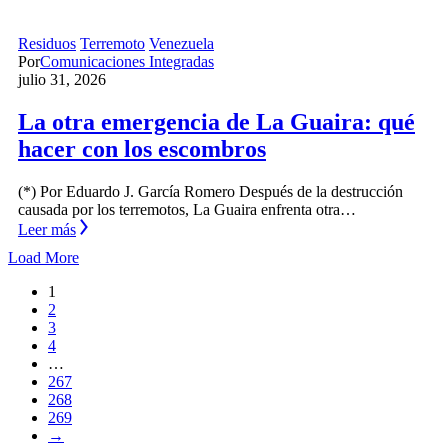
Residuos
Terremoto
Venezuela
Por
Comunicaciones Integradas
julio 31, 2026
La otra emergencia de La Guaira: qué
hacer con los escombros
(*) Por Eduardo J. García Romero Después de la destrucción
causada por los terremotos, La Guaira enfrenta otra…
Leer más
Load More
1
2
3
4
…
267
268
269
→