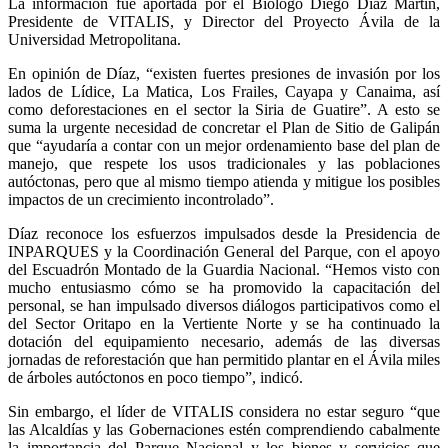
La información fue aportada por el Biólogo Diego Díaz Martín,
Presidente de VITALIS, y Director del Proyecto Ávila de la
Universidad Metropolitana.
En opinión de Díaz, “existen fuertes presiones de invasión por los
lados de Lídice, La Matica, Los Frailes, Cayapa y Canaima, así
como deforestaciones en el sector la Siria de Guatire”. A esto se
suma la urgente necesidad de concretar el Plan de Sitio de Galipán
que “ayudaría a contar con un mejor ordenamiento base del plan de
manejo, que respete los usos tradicionales y las poblaciones
autóctonas, pero que al mismo tiempo atienda y mitigue los posibles
impactos de un crecimiento incontrolado”.
Díaz reconoce los esfuerzos impulsados desde la Presidencia de
INPARQUES y la Coordinación General del Parque, con el apoyo
del Escuadrón Montado de la Guardia Nacional. “Hemos visto con
mucho entusiasmo cómo se ha promovido la capacitación del
personal, se han impulsado diversos diálogos participativos como el
del Sector Oritapo en la Vertiente Norte y se ha continuado la
dotación del equipamiento necesario, además de las diversas
jornadas de reforestación que han permitido plantar en el Ávila miles
de árboles autóctonos en poco tiempo”, indicó.
Sin embargo, el líder de VITALIS considera no estar seguro “que
las Alcaldías y las Gobernaciones estén comprendiendo cabalmente
la importancia del Parque Nacional y los bienes y servicios que