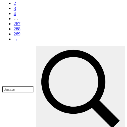
2
3
4
…
267
268
269
→