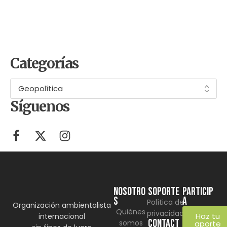
10 cosas del Mundial 2026 que
probablemente no sabías (y que
tienen que ver con el ambiente)
Categorías
Síguenos
NOSOTRO
SOPORTE
Particip
S
a
Política de
Organización ambientalista
Quiénes
privacidad
Haz tu
internacional
CONTACT
somos
aporte