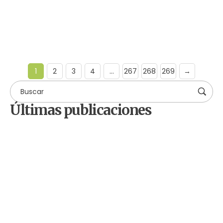
Leer más
1
2
3
4
…
267
268
269
→
Últimas publicaciones
by
Comunicaciones Integradas
agosto 3, 2026
Gobernanza hídrica: una
respuesta indispensable ante la
escasez en América Latina
by
Comunicaciones Integradas
julio 31, 2026