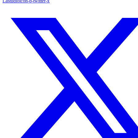
Lastudioicon-b-twitter-x