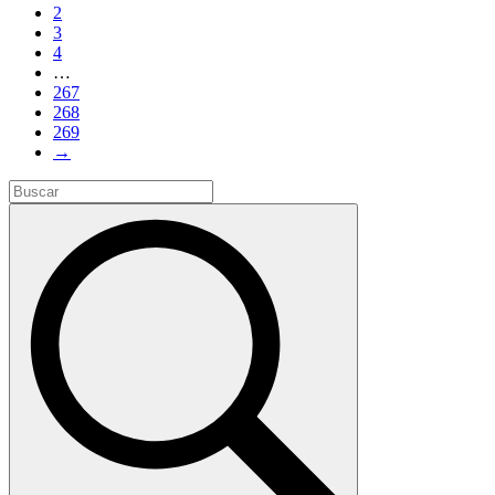
2
3
4
…
267
268
269
→