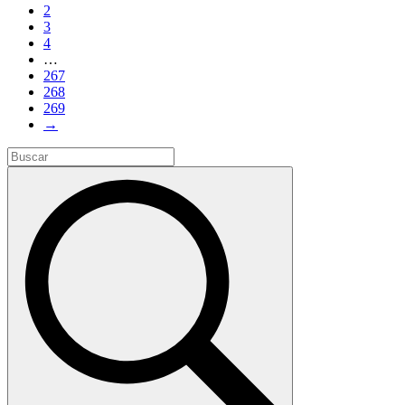
2
3
4
…
267
268
269
→