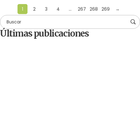
1
2
3
4
…
267
268
269
→
Últimas publicaciones
by
Comunicaciones Integradas
agosto 3, 2026
Gobernanza hídrica: una respuesta indispensable
ante la escasez en América Latina
by
Comunicaciones Integradas
julio 31, 2026
La otra emergencia de La Guaira: qué hacer con
los escombros
by
Comunicaciones Integradas
julio 20, 2026