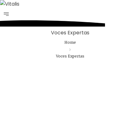
Voces Expertas
Home
Voces Expertas
Agua
Derechos Humanos
Gobernabilidad y
Gobernanza
Por
Comunicaciones Integradas
agosto 3, 2026
Gobernanza hídrica: una respuesta
indispensable ante la escasez en América Latina
(*) Por Elaine Alvarado Abrir un grifo y no recibir
una sola gota de agua es una realidad…