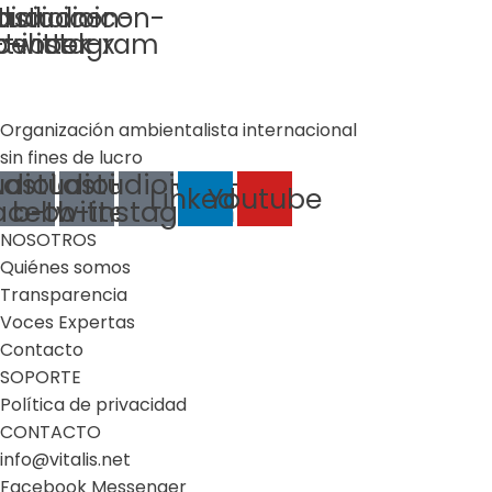
dioicon-
tudioicon-
astudioicon-
cebook
twitter-x
b-instagram
Organización ambientalista internacional
sin fines de lucro
udioicon-
Lastudioicon-
Lastudioicon-
Linkedin
Youtube
acebook
b-twitter-x
b-instagram
NOSOTROS
Quiénes somos
Transparencia
Voces Expertas
Contacto
SOPORTE
Política de privacidad
CONTACTO
info@vitalis.net
Facebook Messenger