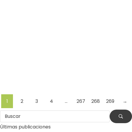
Leer más
Residuos
Terremoto
Venezuela
Por
Comunicaciones Integradas
julio 31, 2026
La otra emergencia de La Guaira: qué hacer con los
escombros
(*) Por Eduardo J. García Romero Después de la
destrucción causada por los terremotos, La Guaira
enfrenta otra…
Leer más
1
2
3
4
…
267
268
269
→
Últimas publicaciones