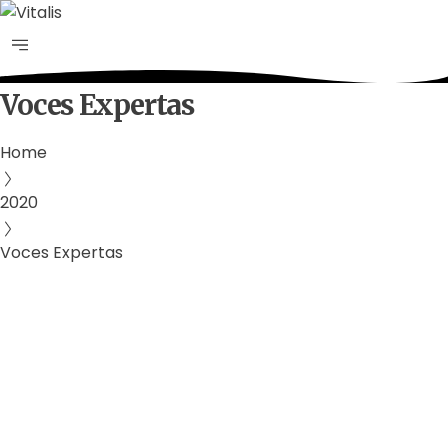
Voces Expertas
Home
2020
Voces Expertas
Agua
Derechos Humanos
Gobernabilidad y Gobernanza
Por
Comunicaciones Integradas
agosto 3, 2026
Gobernanza hídrica: una respuesta indispensable ante la
escasez en América Latina
(*) Por Elaine Alvarado Abrir un grifo y no recibir una sola
gota de agua es una realidad…