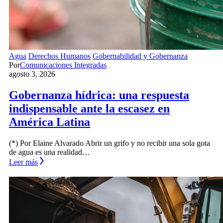
Agua
Derechos Humanos
Gobernabilidad y Gobernanza
Por
Comunicaciones Integradas
agosto 3, 2026
Gobernanza hídrica: una respuesta
indispensable ante la escasez en
América Latina
(*) Por Elaine Alvarado Abrir un grifo y no recibir una sola gota
de agua es una realidad…
Leer más