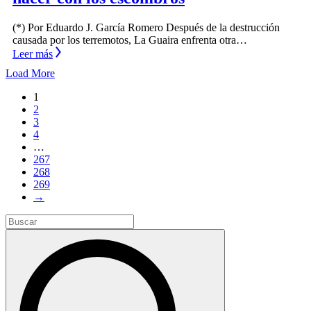
(*) Por Eduardo J. García Romero Después de la destrucción
causada por los terremotos, La Guaira enfrenta otra…
Leer más
Load More
1
2
3
4
…
267
268
269
→