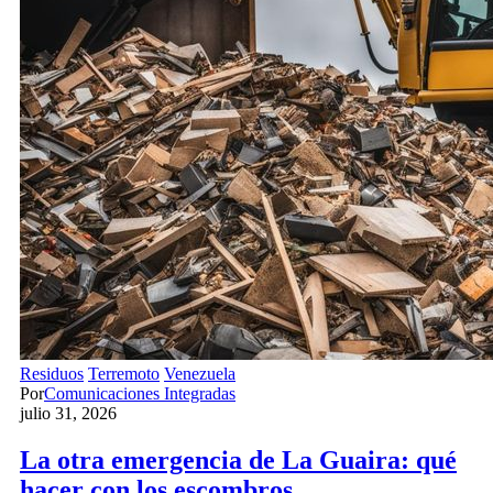
Residuos
Terremoto
Venezuela
Por
Comunicaciones Integradas
julio 31, 2026
La otra emergencia de La Guaira: qué
hacer con los escombros