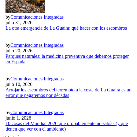
by
Comunicaciones Integradas
julio 31, 2026
La otra emergencia de La Guaira: qué hacer con los escombros
by
Comunicaciones Integradas
julio 20, 2026
Parques naturales: la medicina preventiva que debemos proteger
en España
by
Comunicaciones Integradas
julio 10, 2026
Arrojar los escombros del terremoto a la costa de La Guaira es un
error que pagaremos por décadas
by
Comunicaciones Integradas
junio 1, 2026
10 cosas del Mundial 2026 que probablemente no sabías (y que
tienen que ver con el ambiente)