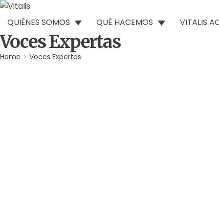
QUIÉNES SOMOS
QUÉ HACEMOS
VITALIS 
Voces Expertas
Home
Voces Expertas
Agua
Derechos Humanos
Gobernabilidad y Gobernanza
Por
Comunicaciones Integradas
agosto 3, 2026
Gobernanza hídrica: una respuesta indispensable ante la
(*) Por Elaine Alvarado Abrir un grifo y no recibir una so
Leer más
Residuos
Terremoto
Venezuela
Por
Comunicaciones Integradas
julio 31, 2026
La otra emergencia de La Guaira: qué hacer con los escom