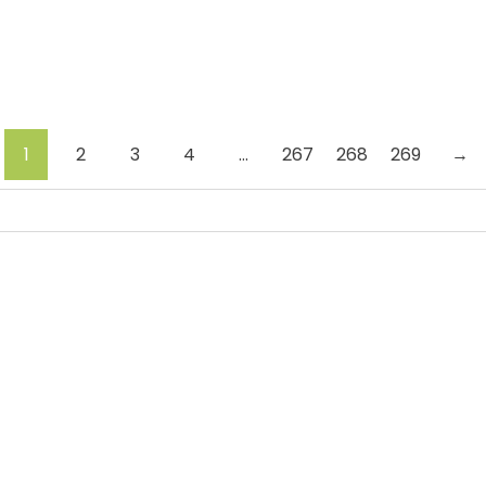
ión causada por los terremotos, La Guaira enfrenta otra
1
2
3
4
…
267
268
269
→
by
Comunicaciones Integradas
agosto 3, 2026
Gobernanza hídrica: una respuesta indispe
by
Comunicaciones Integradas
julio 31, 2026
La otra emergencia de La Guaira: qué hac
by
Comunicaciones Integradas
julio 20, 2026