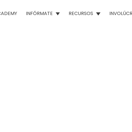
ACADEMY
INFÓRMATE
RECURSOS
INVOLÚC
 escasez en América Latina
la gota de agua es una realidad…
bros