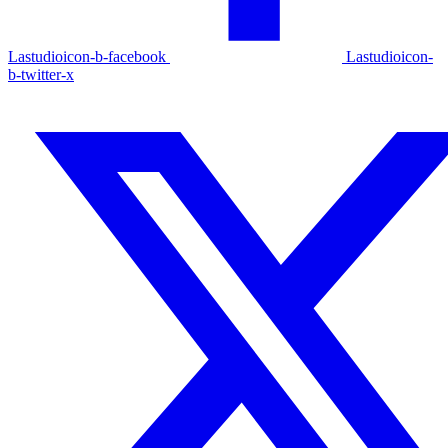
Lastudioicon-b-facebook
Lastudioicon-
b-twitter-x