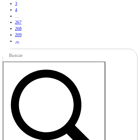
3
4
…
267
268
269
→