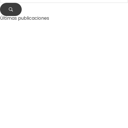
Últimas publicaciones
by
Comunicaciones Integradas
agosto 3, 2026
Gobernanza hídrica: una
respuesta indispensable ante
la escasez en América Latina
by
Comunicaciones Integradas
julio 31, 2026
La otra emergencia de La
Guaira: qué hacer con los
escombros
by
Comunicaciones Integradas
julio 20, 2026