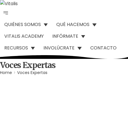
QUIÉNES SOMOS
QUÉ HACEMOS
VITALIS ACADEMY
INFÓRMATE
RECURSOS
INVOLÚCRATE
CONTACTO
Voces Expertas
Home
Voces Expertas
Agua
Derechos Humanos
Gobernabilidad y Gobernanza
Por
Comunicaciones Integradas
agosto 3, 2026
Gobernanza hídrica: una respuesta indispensable ante la
escasez en América Latina
(*) Por Elaine Alvarado Abrir un grifo y no recibir una sola
gota de agua es una realidad…