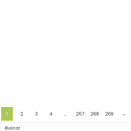
Leer más
Residuos
Terremoto
Venezuela
Por
Comunicaciones Integradas
julio 31, 2026
La otra emergencia de La Guaira: qué hacer con los
escombros
(*) Por Eduardo J. García Romero Después de la
destrucción causada por los terremotos, La Guaira
enfrenta otra…
Leer más
1
2
3
4
…
267
268
269
→