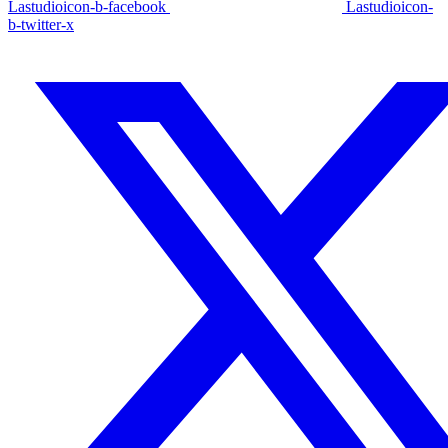
Lastudioicon-b-facebook
Lastudioicon-
b-twitter-x