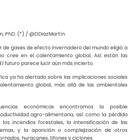
n, PhD. (*) / @DDiazMartín
r de gases de efecto invernadero del mundo eligió a
o cree en el calentamiento global. Así están las
El futuro parece lucir aún más incierto.
ica ya ha alertado sobre las implicaciones sociales
alentamiento global, más allá de las ambientales
uencias económicas encontramos la posible
roductividad agro-alimentaria, así como la pérdida
os incendios forestales, la intensificación de las
tremas, y la aparición o complejización de otros
rnados, huracanes, tifones y ciclones.