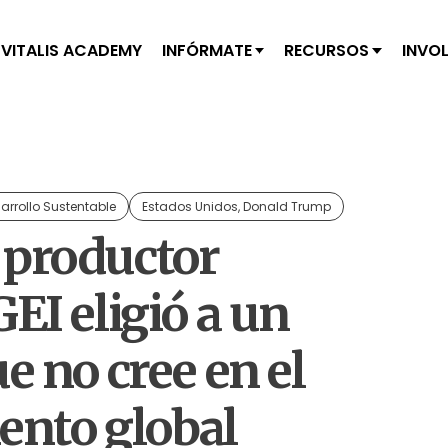
VITALIS ACADEMY
INFÓRMATE
RECURSOS
INVO
arrollo Sustentable
Estados Unidos, Donald Trump
productor
EI eligió a un
e no cree en el
ento global