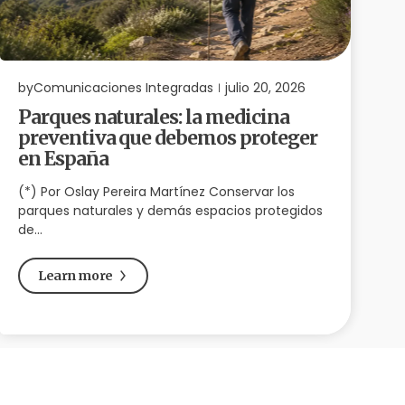
by
Comunicaciones Integradas
julio 20, 2026
b
Parques naturales: la medicina
preventiva que debemos proteger
i
en España
(*) Por Oslay Pereira Martínez Conservar los
(
parques naturales y demás espacios protegidos
u
de…
Learn more