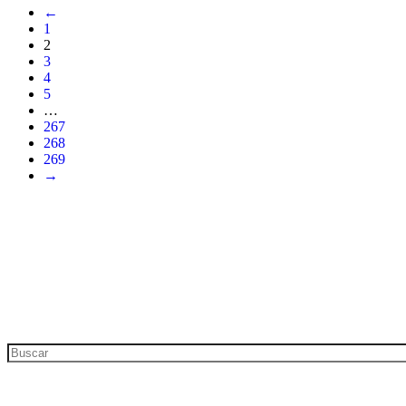
←
1
2
3
4
5
…
267
268
269
→