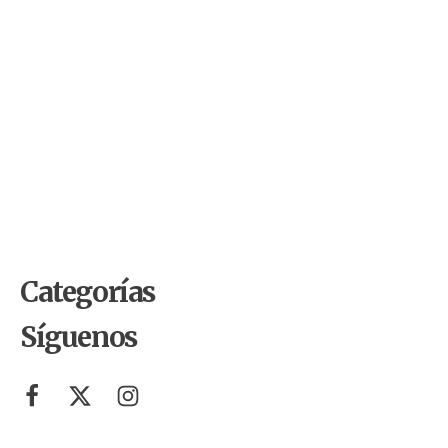
by
Comunicaciones Integradas
julio 10, 2026
Arrojar los escombros del
terremoto a la costa de La Guaira
es un error que pagaremos por
décadas
by
Comunicaciones Integradas
junio 1, 2026
10 cosas del Mundial 2026 que
probablemente no sabías (y que
tienen que ver con el ambiente)
Categorías
Síguenos