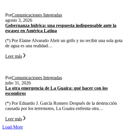
Agua
Derechos Humanos
Gobernabilidad y Gobernanza
Por
Comunicaciones Integradas
agosto 3, 2026
Gobernanza hídrica: una respuesta indispensable ante la
escasez en América Latina
(*) Por Elaine Alvarado Abrir un grifo y no recibir una sola gota
de agua es una realidad…
Leer más
Residuos
Terremoto
Venezuela
Por
Comunicaciones Integradas
julio 31, 2026
La otra emergencia de La Guaira: qué hacer con los
escombros
(*) Por Eduardo J. García Romero Después de la destrucción
causada por los terremotos, La Guaira enfrenta otra…
Leer más
Load More