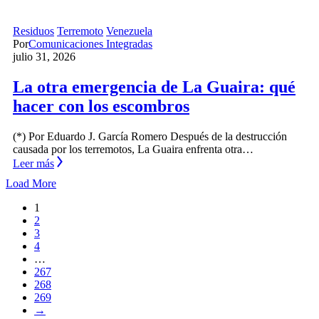
Residuos
Terremoto
Venezuela
Por
Comunicaciones Integradas
julio 31, 2026
La otra emergencia de La Guaira: qué
hacer con los escombros
(*) Por Eduardo J. García Romero Después de la destrucción
causada por los terremotos, La Guaira enfrenta otra…
Leer más
Load More
1
2
3
4
…
267
268
269
→