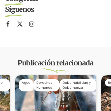
Síguenos
Publicación relacionada
io
Agua
Derechos
Gobernabilidad y
R
Humanos
Gobernanza