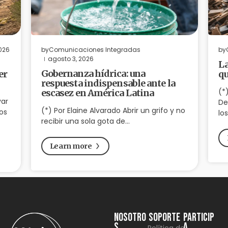
2026
by
Comunicaciones Integradas
by
agosto 3, 2026
La
Gobernanza hídrica: una
er
qu
respuesta indispensable ante la
(*
escasez en América Latina
var
De
(*) Por Elaine Alvarado Abrir un grifo y no
os
lo
recibir una sola gota de…
Learn more
NOSOTRO
SOPORTE
Particip
S
a