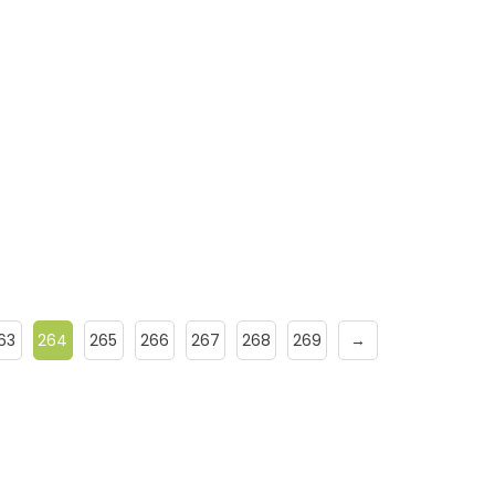
estre
lgunas carreteras venezolanas se están
63
264
265
266
267
268
269
→