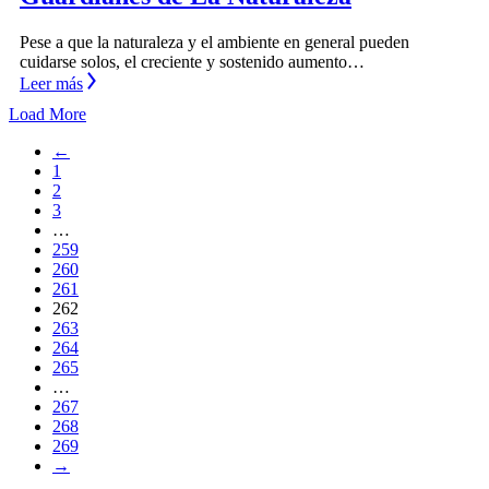
Pese a que la naturaleza y el ambiente en general pueden
cuidarse solos, el creciente y sostenido aumento…
Leer más
Load More
←
1
2
3
…
259
260
261
262
263
264
265
…
267
268
269
→