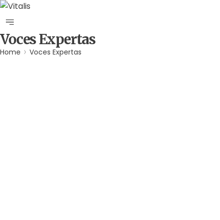
Voces Expertas
Home
Voces Expertas
Por
admin
junio 24, 2001
Recuperar El Ávila es tarea de todos
Una reciente iniciativa de la Universidad Metropolitana,
INPARQUES y VITALIS, permitió reunir a un destacado
grupo de especialistas…
Leer más
Por
admin
mayo 6, 2001
Refugiados de la Extinción: Los
Refugios de Fauna Silvestre en