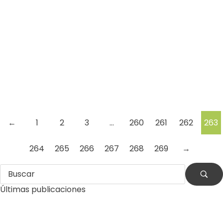
Venezuela
Por: Anna De Luca, Diego Díaz Martín y Marycarmen
Sobrino Caimanes, tortugas, tigres, manatís, y decenas
de especies…
Leer más
←
1
2
3
…
260
261
262
263
264
265
266
267
268
269
→
Últimas publicaciones
by
Comunicaciones Integradas
agosto 3, 2026
Gobernanza hídrica: una respuesta indispensable ante