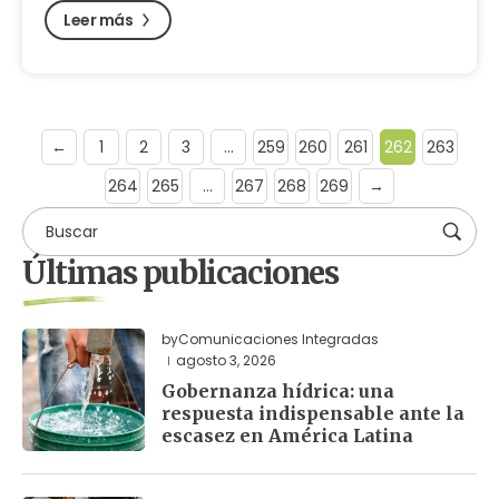
Leer más
←
1
2
3
…
259
260
261
262
263
264
265
…
267
268
269
→
Últimas publicaciones
by
Comunicaciones Integradas
agosto 3, 2026
Gobernanza hídrica: una
respuesta indispensable ante la
escasez en América Latina