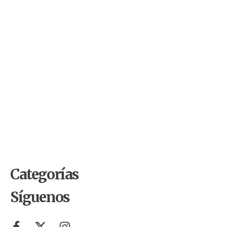
by
Comunicaciones Integradas
julio 10, 2026
Arrojar los escombros del
terremoto a la costa de La Guaira
es un error que pagaremos por
décadas
by
Comunicaciones Integradas
junio 1, 2026
10 cosas del Mundial 2026 que
probablemente no sabías (y que
tienen que ver con el ambiente)
Categorías
Síguenos