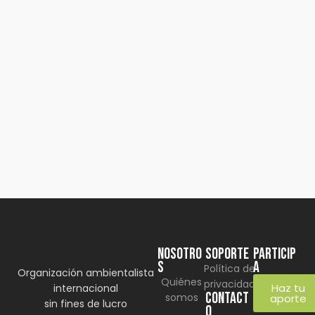
by
Comunicaciones Integradas
agosto 3, 2026
Gobernanza hídrica: una respuesta
indispensable ante la escasez en América
Latina
(*) Por Elaine Alvarado Abrir un grifo y no recibir una
sola gota de…
Learn more
NOSOTRO
SOPORTE
Particip
S
a
Política de
Organización ambientalista
Quiénes
privacidad
Haz tu
internacional
CONTACT
somos
aporte
sin fines de lucro
O