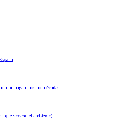
 España
error que pagaremos por décadas
en que ver con el ambiente)