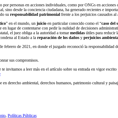
nto por personas en acciones individuales, como por ONGs en acciones c
ial, sino desde la conciencia ciudadana, ha generado recientes e import
ndo su
responsabilidad patrimonial
frente a los perjuicios causados a
tico
” en el mundo, un
juicio
en particular conocido como el “
caso del s
ue en lugar de contentarse con pedir la nulidad de decisiones administrat
statal, el juez obliga a la autoridad a tomar
medidas
útiles para reducir 
condena al Estado a la
reparación de los daños
y
perjuicios ambienta
 de febrero de 2021, en donde el juzgado reconoció la responsabilidad 
honrar sus compromisos.
 te invitamos a leer más en el artículo sobre su entrada en vigor escrito
e
r en derecho ambiental, derechos humanos, patrimonio cultural y paisaje.
onio
,
Políticas Públicas