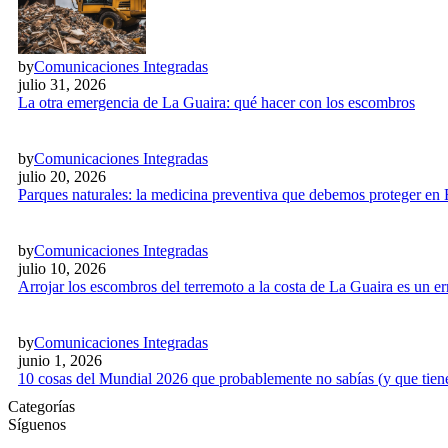
by
Comunicaciones Integradas
julio 31, 2026
La otra emergencia de La Guaira: qué hacer con los escombros
by
Comunicaciones Integradas
julio 20, 2026
Parques naturales: la medicina preventiva que debemos proteger en
by
Comunicaciones Integradas
julio 10, 2026
Arrojar los escombros del terremoto a la costa de La Guaira es un 
by
Comunicaciones Integradas
junio 1, 2026
10 cosas del Mundial 2026 que probablemente no sabías (y que tien
Categorías
Síguenos