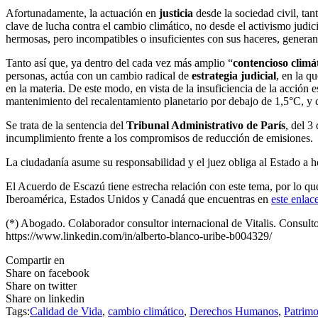
Afortunadamente, la actuación en
justicia
desde la sociedad civil, ta
clave de lucha contra el cambio climático, no desde el activismo judic
hermosas, pero incompatibles o insuficientes con sus haceres, genera
Tanto así que, ya dentro del cada vez más amplio “
contencioso climá
personas, actúa con un cambio radical de
estrategia judicial
, en la q
en la materia. De este modo, en vista de la insuficiencia de la acción e
mantenimiento del recalentamiento planetario por debajo de 1,5°C, y 
Se trata de la sentencia del
Tribunal Administrativo de París
, del 3
incumplimiento frente a los compromisos de reducción de emisiones.
La ciudadanía asume su responsabilidad y el juez obliga al Estado a 
El Acuerdo de Escazú tiene estrecha relación con este tema, por lo que
Iberoamérica, Estados Unidos y Canadá que encuentras en
este enlac
(*) Abogado. Colaborador consultor internacional de Vitalis. Consulto
https://www.linkedin.com/in/alberto-blanco-uribe-b004329/
Compartir en
Share on facebook
Share on twitter
Share on linkedin
Tags:
Calidad de Vida
,
cambio climático
,
Derechos Humanos
,
Patrim