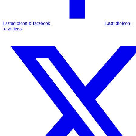
Lastudioicon-b-facebook
Lastudioicon-
b-twitter-x