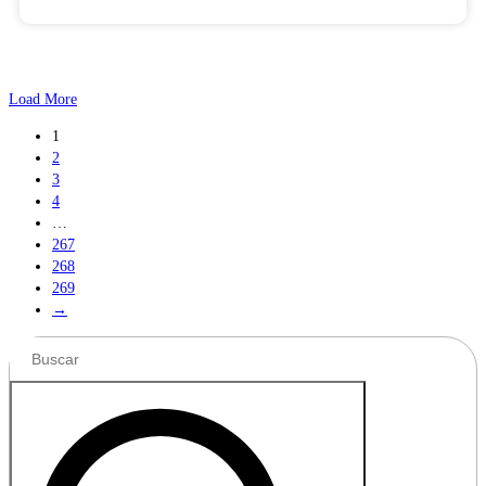
Load More
1
2
3
4
…
267
268
269
→