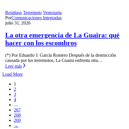
Residuos
Terremoto
Venezuela
Por
Comunicaciones Integradas
julio 31, 2026
La otra emergencia de La Guaira: qué
hacer con los escombros
(*) Por Eduardo J. García Romero Después de la destrucción
causada por los terremotos, La Guaira enfrenta otra…
Leer más
Load More
1
2
3
4
…
267
268
269
→