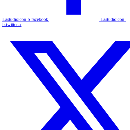
Lastudioicon-b-facebook
Lastudioicon-
b-twitter-x