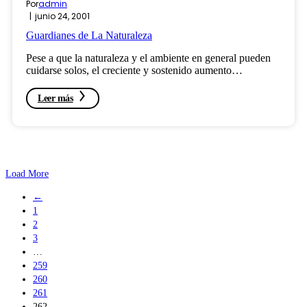
Por
admin
junio 24, 2001
Guardianes de La Naturaleza
Pese a que la naturaleza y el ambiente en general pueden
cuidarse solos, el creciente y sostenido aumento…
Leer más
Load More
←
1
2
3
…
259
260
261
262