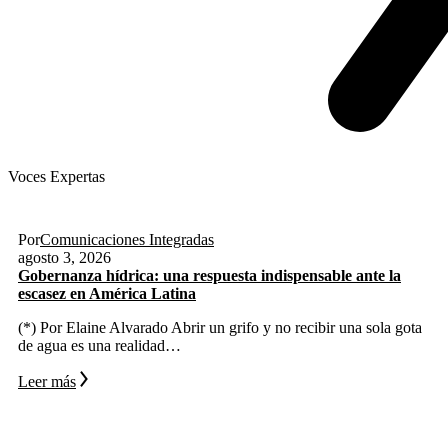
Voces Expertas
Agua
Derechos Humanos
Gobernabilidad y Gobernanza
Por
Comunicaciones Integradas
agosto 3, 2026
Gobernanza hídrica: una respuesta indispensable ante la
escasez en América Latina
(*) Por Elaine Alvarado Abrir un grifo y no recibir una sola gota
de agua es una realidad…
Leer más
Residuos
Terremoto
Venezuela