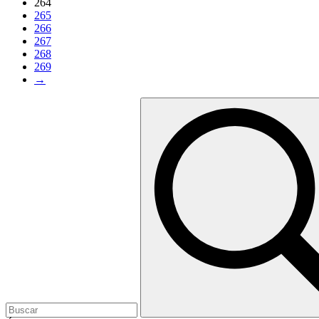
264
265
266
267
268
269
→