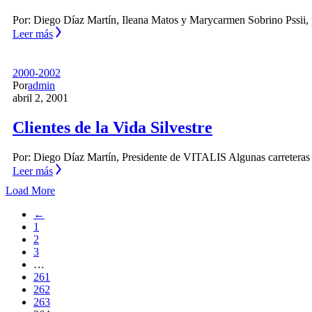
Por: Diego Díaz Martín, Ileana Matos y Marycarmen Sobrino Pssii, 
Leer más
2000-2002
Por
admin
abril 2, 2001
Clientes de la Vida Silvestre
Por: Diego Díaz Martín, Presidente de VITALIS Algunas carreteras
Leer más
Load More
←
1
2
3
…
261
262
263