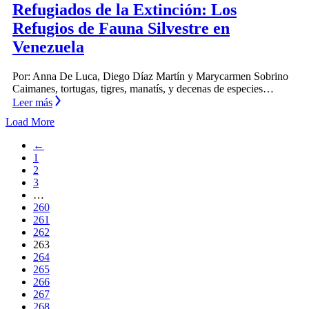
Refugiados de la Extinción: Los
Refugios de Fauna Silvestre en
Venezuela
Por: Anna De Luca, Diego Díaz Martín y Marycarmen Sobrino
Caimanes, tortugas, tigres, manatís, y decenas de especies…
Leer más
Load More
←
1
2
3
…
260
261
262
263
264
265
266
267
268