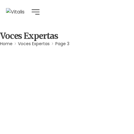
Voces Expertas
Home
Voces Expertas
Page 3
Agua
Derechos Humanos
Gobernabilidad y Gobernanza
Por
Comunicaciones Integradas
agosto 3, 2026
Gobernanza hídrica: una respuesta indispensable ante la
escasez en América Latina
(*) Por Elaine Alvarado Abrir un grifo y no recibir una sola
gota de agua es una realidad…
Leer más