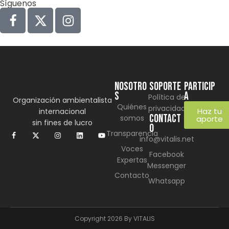
Síguenos
NOSOTRO
SOPORTE
Particip
S
a
Política de
Organización ambientalista
Quiénes
privacidad
Haz tu
internacional
CONTACT
somos
aporte
sin fines de lucro
O
Transparencia
info@vitalis.net
Voces
Facebook
Expertas
Messenger
Contacto
Whatsapp
Copyright 2026 By VITALIS