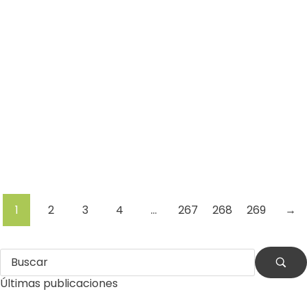
Residuos
Terremoto
Venezuela
Por
Comunicaciones Integradas
julio 31, 2026
La otra emergencia de La Guaira: qué hacer con los
escombros
(*) Por Eduardo J. García Romero Después de la
destrucción causada por los terremotos, La Guaira
enfrenta otra…
Leer más
1
2
3
4
…
267
268
269
→
Últimas publicaciones
by
Comunicaciones Integradas