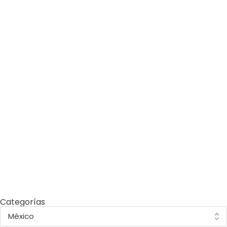
by
Comunicaciones Integradas
julio 10, 2026
Arrojar los escombros del
terremoto a la costa de La
Guaira es un error que
pagaremos por décadas
by
Comunicaciones Integradas
junio 1, 2026
10 cosas del Mundial 2026 que
probablemente no sabías (y
que tienen que ver con el
ambiente)
Categorías