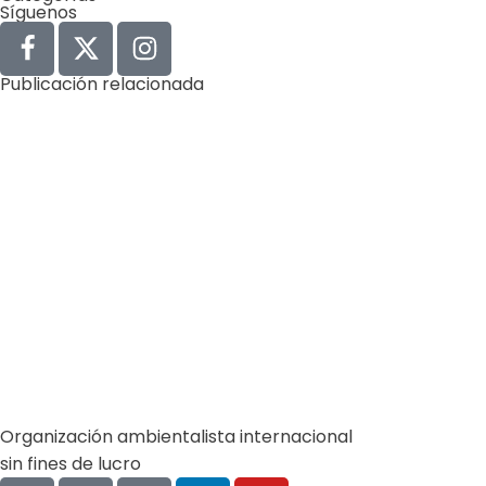
Síguenos
Publicación relacionada
Agua
Derechos Humanos
Gobernabilidad y Gobernanza
by
Comunicaciones Integradas
agosto 3, 2026
Gobernanza hídrica: una respuesta indispensable ante
la escasez en América Latina
(*) Por Elaine Alvarado Abrir un grifo y no recibir una
sola gota de…
Learn more
Organización ambientalista internacional
sin fines de lucro