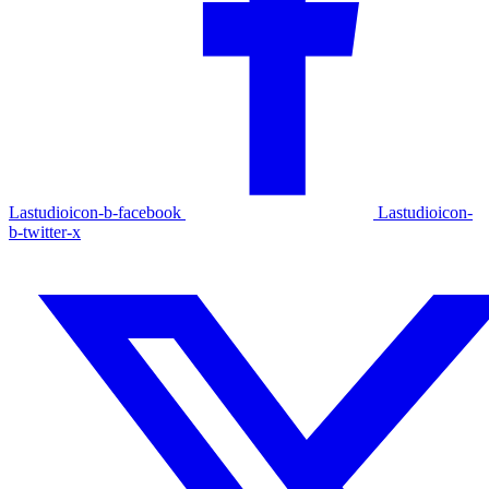
Lastudioicon-b-facebook
Lastudioicon-
b-twitter-x