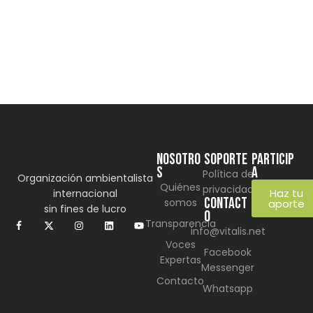
(*) Por Elaine Alvarado Abrir un grifo y no recibir una
sola gota de…
Learn more
NOSOTRO
SOPORTE
Particip
S
a
Política de
Organización ambientalista
Quiénes
privacidad
Haz tu
internacional
CONTACT
somos
aporte
sin fines de lucro
O
Transparencia
info@vitalis.net
Voces
Facebook
Expertas
Messenger
Contacto
Whatsapp