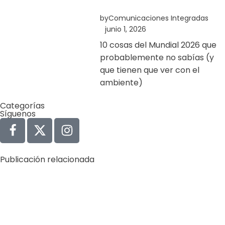
by
Comunicaciones Integradas
junio 1, 2026
10 cosas del Mundial 2026 que
probablemente no sabías (y
que tienen que ver con el
ambiente)
Categorías
Síguenos
Publicación relacionada
Agua
Derechos Humanos
Gobernabilidad y Gobernanza
by
Comunicaciones Integradas
agosto 3, 2026
Gobernanza hídrica: una respuesta indispensable ante
la escasez en América Latina