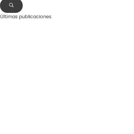
Últimas publicaciones
by
Comunicaciones Integradas
agosto 3, 2026
Gobernanza hídrica: una respuesta indispensable
ante la escasez en América Latina
by
Comunicaciones Integradas
julio 31, 2026
La otra emergencia de La Guaira: qué hacer con los
escombros
by
Comunicaciones Integradas
julio 20, 2026