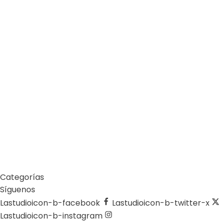
Parques naturales: la medicina preventiva que
debemos proteger en España
by
Comunicaciones Integradas
julio 10, 2026
Arrojar los escombros del terremoto a la costa de La
Guaira es un error que pagaremos por décadas
by
Comunicaciones Integradas
junio 1, 2026
10 cosas del Mundial 2026 que probablemente no
sabías (y que tienen que ver con el ambiente)
Categorías
Síguenos
Lastudioicon-b-facebook
Lastudioicon-b-twitter-x
Lastudioicon-b-instagram