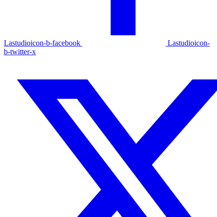
Lastudioicon-b-facebook
Lastudioicon-
b-twitter-x