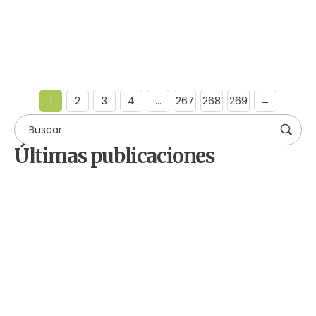
Leer más
1
2
3
4
…
267
268
269
→
Últimas publicaciones
by
Comunicaciones Integradas
agosto 3, 2026
Gobernanza hídrica: una
respuesta indispensable ante la
escasez en América Latina
by
Comunicaciones Integradas
julio 31, 2026