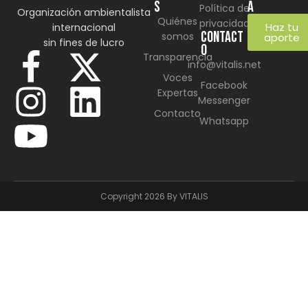
S
a
Política de
Organización ambientalista
Quiénes
privacidad
Haz tu
internacional
CONTACT
somos
aporte
sin fines de lucro
O
Transparencia
info@vitalis.net
Voces
Facebook
Expertas
Messenger
Contacto
Whatsapp
Copyright 2026 By VITALIS