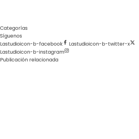
10 cosas del Mundial 2026 que probablemente no sabías
(y que tienen que ver con el ambiente)
Categorías
Síguenos
Lastudioicon-b-facebook
Lastudioicon-b-twitter-x
Lastudioicon-b-instagram
Publicación relacionada
Agua
Derechos Humanos
Gobernabilidad y Gobernanza
by
Comunicaciones Integradas
agosto 3, 2026
Gobernanza hídrica: una respuesta
indispensable ante la escasez en América
Latina
(*) Por Elaine Alvarado Abrir un grifo y no recibir una sola
gota de…
Learn more