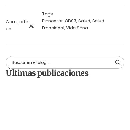
Tags:
Bienestar
,
ODS3
,
Salud
,
Salud
Compartir
Emocional
,
Vida Sana
en
Últimas publicaciones
by
Comunicaciones Integradas
agosto 3, 2026
Gobernanza hídrica: una
respuesta indispensable ante la
escasez en América Latina