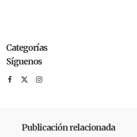
by
Comunicaciones Integradas
junio 1, 2026
10 cosas del Mundial 2026 que
probablemente no sabías (y que
tienen que ver con el ambiente)
Categorías
Síguenos
Publicación relacionada