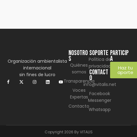
Learn more
NOSOTRO
SOPORTE
Particip
S
a
Política de
Organización ambientalista
Quiénes
privacidad
Haz tu
internacional
CONTACT
somos
aporte
sin fines de lucro
O
Transparencia
info@vitalis.net
Voces
Facebook
Expertas
Messenger
Contacto
Whatsapp
Copyright 2026 By VITALIS