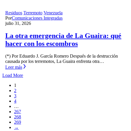
Residuos
Terremoto
Venezuela
Por
Comunicaciones Integradas
julio 31, 2026
La otra emergencia de La Guaira: qué
hacer con los escombros
(*) Por Eduardo J. García Romero Después de la destrucción
causada por los terremotos, La Guaira enfrenta otra…
Leer más
Load More
1
2
3
4
…
267
268
269
→