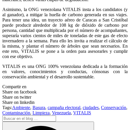
Asimismo, la ONG venezolana VITALIS insta a los candidatos (y
al ganador), a mitigar la huella de carbono generada en sus viajes.
Para tener una idea, un trayecto aéreo de Caracas a San Cristóbal
puede producir alrededor de 108 kg de dióxido de carbono por
persona, cantidad que multiplicada por el número de acompañantes,
superaría varios cientos de miles de toneladas de este gas de efecto
invernadero a la semana. Para ello les invita a realizar el cálculo de
la misma, y plantar el número de árboles que sean necesarios. En
este reto, VITALIS se pone a la orden para asesorarles y cumplir
con ese objetivo.
VITALIS es una ONG 100% venezolana dedicada a la formación
en valores, conocimientos y conductas, cónsonas con la
conservación ambiental y el desarrollo sustentable.
Compartir en
Share on facebook
Share on twitter
Share on linkedin
Tags:
Ambiente
,
Basura
,
campaña electoral
,
ciudades
,
Conservación
,
Contaminación
,
Limpieza
,
Venezuela
,
VITALIS