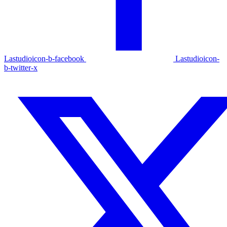
Lastudioicon-b-facebook
Lastudioicon-
b-twitter-x