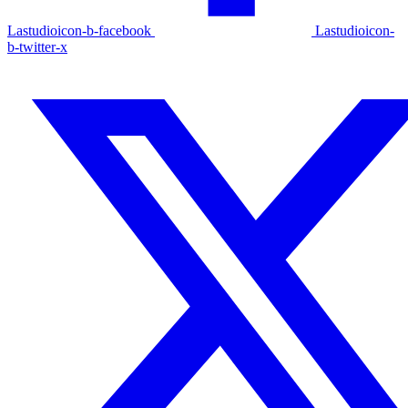
Lastudioicon-b-facebook
Lastudioicon-
b-twitter-x