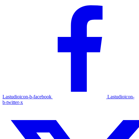
Lastudioicon-b-facebook
Lastudioicon-
b-twitter-x