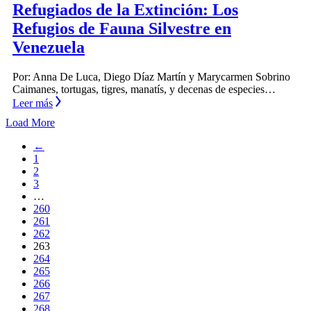
Refugiados de la Extinción: Los
Refugios de Fauna Silvestre en
Venezuela
Por: Anna De Luca, Diego Díaz Martín y Marycarmen Sobrino
Caimanes, tortugas, tigres, manatís, y decenas de especies…
Leer más
Load More
←
1
2
3
…
260
261
262
263
264
265
266
267
268