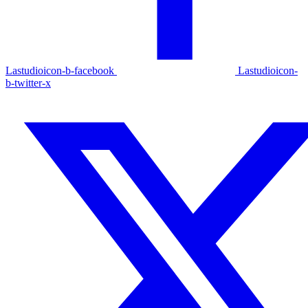
Lastudioicon-b-facebook
Lastudioicon-
b-twitter-x