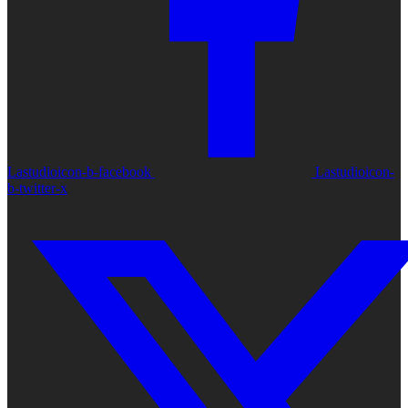
Lastudioicon-b-facebook
Lastudioicon-
b-twitter-x