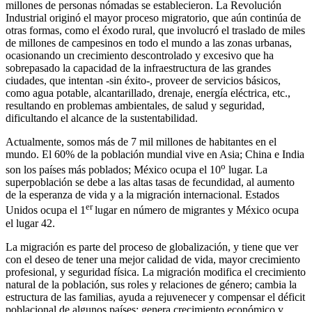
millones de personas nómadas se establecieron. La Revolución
Industrial originó el mayor proceso migratorio, que aún continúa de
otras formas, como el éxodo rural, que involucró el traslado de miles
de millones de campesinos en todo el mundo a las zonas urbanas,
ocasionando un crecimiento descontrolado y excesivo que ha
sobrepasado la capacidad de la infraestructura de las grandes
ciudades, que intentan -sin éxito-, proveer de servicios básicos,
como agua potable, alcantarillado, drenaje, energía eléctrica, etc.,
resultando en problemas ambientales, de salud y seguridad,
dificultando el alcance de la sustentabilidad.
Actualmente, somos más de 7 mil millones de habitantes en el
mundo. El 60% de la población mundial vive en Asia; China e India
o
son los países más poblados; México ocupa el 10
lugar. La
superpoblación se debe a las altas tasas de fecundidad, al aumento
de la esperanza de vida y a la migración internacional. Estados
er
Unidos ocupa el 1
lugar en número de migrantes y México ocupa
el lugar 42.
La migración es parte del proceso de globalización, y tiene que ver
con el deseo de tener una mejor calidad de vida, mayor crecimiento
profesional, y seguridad física. La migración modifica el crecimiento
natural de la población, sus roles y relaciones de género; cambia la
estructura de las familias, ayuda a rejuvenecer y compensar el déficit
poblacional de algunos países; genera crecimiento económico y