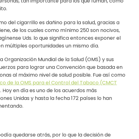
ersonas, tan importante para los que fuman, como
to.
mo del cigarrillo es dañino para la salud, gracias a
ene, de los cuales como mínimo 250 son nocivos,
gínense Uds. lo que significa entonces exponer el
en múltiples oportunidades un mismo día.
e la Organización Mundial de la Salud (OMS) y sus
sfuerzos para lograr una Convención que basada en
onas al máximo nivel de salud posible. Fue así como
co de la OMS para el Control del Tabaco (CMCT
. Hoy en día es uno de los acuerdos más
ones Unidas y hasta la fecha 172 países lo han
ementando.
día quedarse atrás, por lo que la decisión de