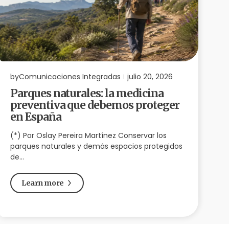
by
Comunicaciones Integradas
julio 20, 2026
b
Parques naturales: la medicina
preventiva que debemos proteger
i
en España
(*) Por Oslay Pereira Martínez Conservar los
(
parques naturales y demás espacios protegidos
u
de…
Learn more