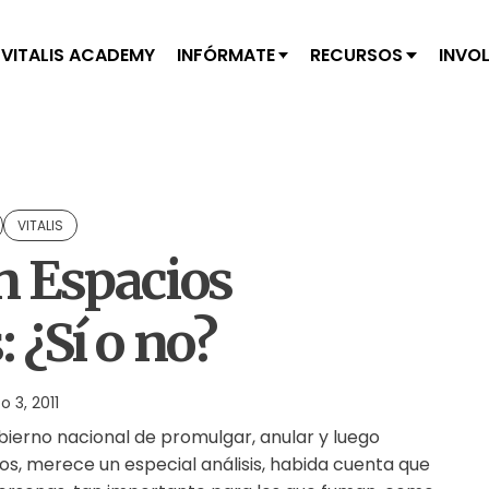
VITALIS ACADEMY
INFÓRMATE
RECURSOS
INVO
VITALIS
 Espacios
 ¿Sí o no?
 3, 2011
obierno nacional de promulgar, anular y luego
cos, merece un especial análisis, habida cuenta que