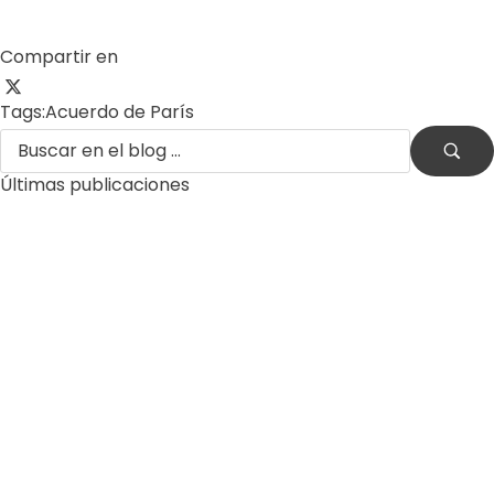
Compartir en
Tags:
Acuerdo de París
Últimas publicaciones
by
Comunicaciones Integradas
agosto 3, 2026
Gobernanza hídrica: una
respuesta indispensable ante
la escasez en América Latina
by
Comunicaciones Integradas
julio 31, 2026
La otra emergencia de La
Guaira: qué hacer con los