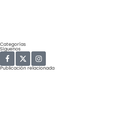
junio 1, 2026
10 cosas del Mundial 2026 que
probablemente no sabías (y
que tienen que ver con el
ambiente)
Categorías
Síguenos
Publicación relacionada
Agua
Derechos Humanos
Gobernabilidad y Gobernanza
by
Comunicaciones Integradas
agosto 3, 2026
Gobernanza hídrica: una respuesta indispensable ante
la escasez en América Latina
(*) Por Elaine Alvarado Abrir un grifo y no recibir una
sola gota de…