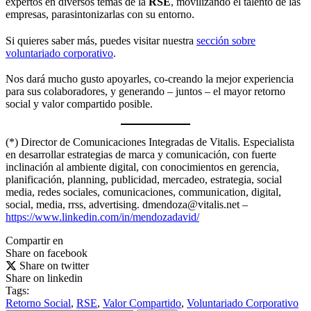
expertos en diversos temas de la
RSE
, movilizando el talento de las
empresas, parasintonizarlas con su entorno.
Si quieres saber más, puedes visitar nuestra
sección sobre
voluntariado corporativo
.
Nos dará mucho gusto apoyarles, co-creando la mejor experiencia
para sus colaboradores, y generando – juntos – el mayor retorno
social y valor compartido posible.
(*) Director de Comunicaciones Integradas de Vitalis. Especialista
en desarrollar estrategias de marca y comunicación, con fuerte
inclinación al ambiente digital, con conocimientos en gerencia,
planificación, planning, publicidad, mercadeo, estrategia, social
media, redes sociales, comunicaciones, communication, digital,
social, media, rrss, advertising. dmendoza@vitalis.net –
https://www.linkedin.com/in/mendozadavid/
Compartir en
Share on facebook
Share on twitter
Share on linkedin
Tags:
Retorno Social
,
RSE
,
Valor Compartido
,
Voluntariado Corporativo