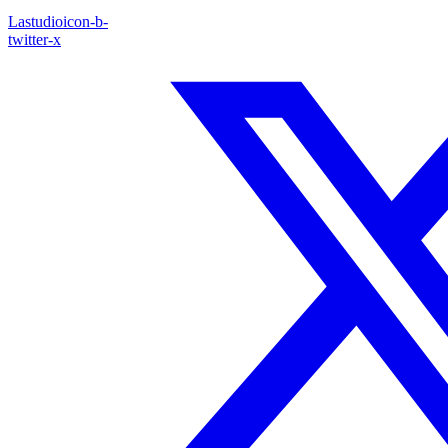
Lastudioicon-b-
twitter-x