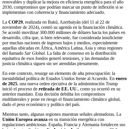
renovables y duplicar la mejora en eficiencia energética para el año
2030, compromisos que podrían marcar un punto de inflexión si se
implementan con coherencia y financiamiento adecuado.
La
COP29
, realizada en Bakú, Azerbaiyán (del 11 al 22 de
noviembre de 2024), centró su agenda en la financiación climática.
Se acordó movilizar 300.000 millones de dólares hacia los países en
desarrollo, cifra que, si bien relevante, fue considerada insuficiente
por muchas naciones de ingresos bajos y medios, especialmente
aquellas ubicadas en África, América Latina, Asia y otras regiones
del llamado
Sur Global
. La falta de consenso en la distribución
equitativa de esos fondos generó tensiones, y las demandas de
justicia climática siguen sin ser atendidas plenamente.
En este contexto, resurge un elemento de alta preocupación: la
inestabilidad política de Estados Unidos frente al Acuerdo. En
enero
de 2025
, una nueva orden ejecutiva de la administración Trump
inició el proceso de
retirada de EE. UU
., como ya ocurrió en su
anterior mandato. Esta decisión debilita los compromisos
multilaterales y pone en riesgo el financiamiento climático global,
dado el peso económico y político del país.
Mientras tanto, algunas regiones muestran señales alentadoras. La
Unión Europea avanza
en su transición energética con
regulaciones ambiciosas. España, Francia y Alemania fortalecen sus