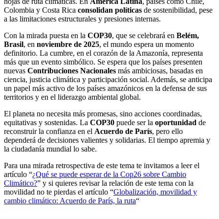
hojas de ruta climáticas. En
América Latina
, países como Chile,
Colombia y Costa Rica
consolidan políticas
de sostenibilidad, pese
a las limitaciones estructurales y presiones internas.
Con la mirada puesta en la
COP30
, que se celebrará en
Belém,
Brasil
, en
noviembre de 2025
, el mundo espera un momento
definitorio. La cumbre, en el corazón de la Amazonía, representa
más que un evento simbólico. Se espera que los países presenten
nuevas
Contribuciones Nacionales
más ambiciosas, basadas en
ciencia, justicia climática y participación social. Además, se anticipa
un papel más activo de los países amazónicos en la defensa de sus
territorios y en el liderazgo ambiental global.
El planeta no necesita más promesas, sino acciones coordinadas,
equitativas y sostenidas. La
COP30
puede ser la
oportunidad
de
reconstruir la confianza en el
Acuerdo de París
, pero ello
dependerá de decisiones valientes y solidarias. El tiempo apremia y
la ciudadanía mundial lo sabe.
Para una mirada retrospectiva de este tema te invitamos a leer el
artículo “
¿Qué se puede esperar de la Cop26 sobre Cambio
Climático?
” y si quieres revisar la relación de este tema con la
movilidad no te pierdas el artículo “
Globalización, movilidad y
cambio climático: Acuerdo de París, la ruta
“
_______________________________________________________