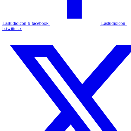
Lastudioicon-b-facebook
Lastudioicon-
b-twitter-x