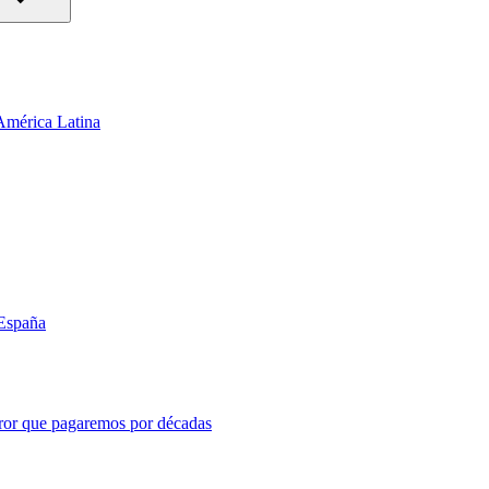
 América Latina
 España
error que pagaremos por décadas