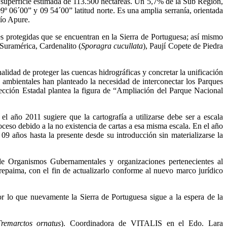
na superficie estimada de 113.500 hectáreas. Un 5,7% de la Sub Región,
09º 06´00” y 09 54´00” latitud norte. Es una amplia serranía, orientada
Río Apure.
rotegidas que se encuentran en la Sierra de Portuguesa; así mismo
 Suramérica, Cardenalito (
Sporagra cucullata
), Paují Copete de Piedra
alidad de proteger las cuencas hidrográficas y concretar la unificación
 ambientales han planteado la necesidad de interconectar los Parques
ección Estadal plantea la figura de “Ampliación del Parque Nacional
año 2011 sugiere que la cartografía a utilizarse debe ser a escala
ceso debido a la no existencia de cartas a esa misma escala. En el año
9 años hasta la presente desde su introducción sin materializarse la
e Organismos Gubernamentales y organizaciones pertenecientes al
epaima, con el fin de actualizarlo conforme al nuevo marco jurídico
 lo que nuevamente la Sierra de Portuguesa sigue a la espera de la
Tremarctos ornatus
). Coordinadora de VITALIS en el Edo. Lara