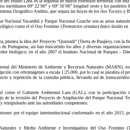
gión del estado Lara, es la segunda de mayor extensión territorial con u
 los meridianos 69º 22´00” y 69º 50´00” longitud oeste y los paralelos 
l Sistema Orográfico Andino, que separa las hoyas de los ríos Tocuyo y 
Nacional Yacambú y Parque Nacional Guache son as areas naturales p
biológico como el el Oso Frontino (
Tremarctos ornatus
) único úrsido en
plantea la idea del Proyecto “Quizuidi” (Tierra de Paujíes), con la fin
de Portuguesa, asi han trascurrido los años y diversas organizaciones
dor biológico; en el año 2007 el Instituto Nacional de Parques – Dir
ental del Ministerio de Ambiente y Recursos Naturales (MARN), en el 
pción con ortoimágenes a escala 1:25.000, por lo cual se paraliza el pro
y repetición de la consulta pública, llevando así de transcurridos 0
mal como el Gabinete Ambiental Lara (GAL), con la participación d
ajo de la revisión del Proyecto de Ampliación del Parque Nacional Ter
 y reimpulsarlo ante las autoridades competentes.
ones por el equipo interinstitucional conformado en el año 2015, por
 Naturales y Medio Ambiente e Investigadora del Oso Frontino (