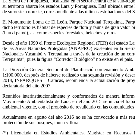
La Sierra de Portuguesa, localizada en el sector central de la sub-re
su territorio abarca los estados Lara y Portuguesa. Está ubicada entre
de suroeste a noreste, correspondiente a las últimas estribaciones de
El Monumento Loma de El León. Parque Nacional Terepaima, Parque 
dicho territorio es hábitat de especies de flora y fauna de gran valor 
(Pauxi pauxi), así como especies forestales, helechos y otros.
Desde el año 1990 el Frente Ecológico Regional (FER) del estado Lara, 
de las Áreas Naturales Protegidas (ANAPRO) existentes en la Sierra 
Nacionales Yacambú y Terepaima a través de la creación de un corre
Terepaima”, pues la figura “Corredor Biológico” no existe en el país.
La Dirección General Sectorial de Planificación ordenamiento Ambi
1:100.000, después de haberse realizado una segunda revisión y descri
2014, INPARQUES – Caracas, recomienda la actualización de proyecto 
declaratoria del año 2007.
Reunidos interinstitucionalmente y conformados de manera infor
Movimiento Ambientalista de Lara, en el año 2015 se inicia el trab
ambiental vigente, con el propósito de revalidarlo en las comunidades
Actualmente en agosto del año 2016 no se ha convocado a más reuni
protección de sus bosques, fauna y flora.
(*) Licenciada en Estudios Ambientales, Magister en Recursos